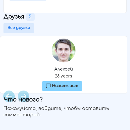
Друзья
5
Все друзья
Алексей
28 years
Начать чат
Item
Что нового?
1
of
Пожалуйста, войдите, чтобы оставить
5
комментарий.