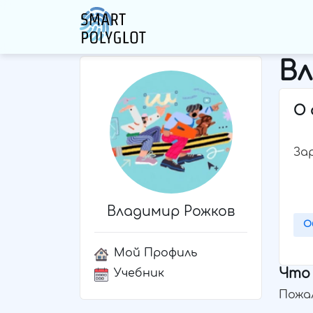
В
О 
За
Владимир Рожков
О
Мой Профиль
Что 
Учебник
Пожа