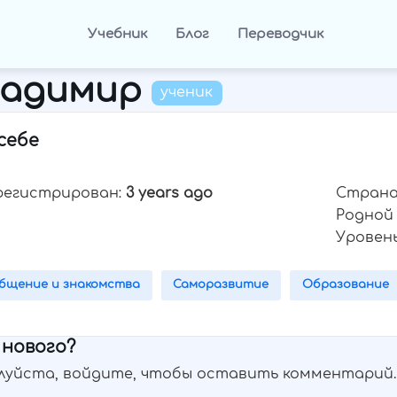
Учебник
Блог
Переводчик
ладимир
ученик
себе
регистрирован:
3 years ago
Страна
Родной 
Уровень
бщение и знакомства
Саморазвитие
Образование
нового?
луйста, войдите, чтобы оставить комментарий.